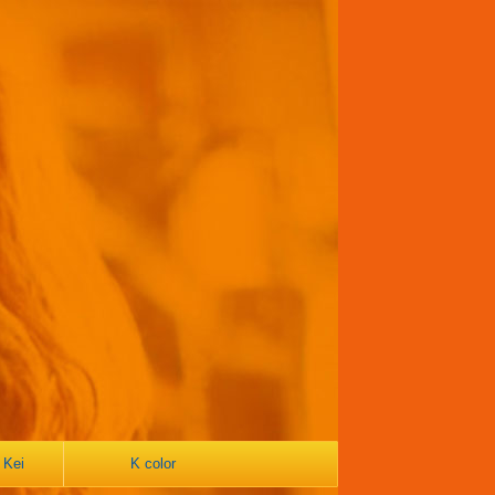
 Kei
K color