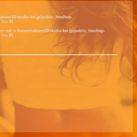
akano10/studio-kei.jp/public_html/wp-
 line
29
on null in
/home/nakano10/studio-kei.jp/public_html/wp-
 line
29