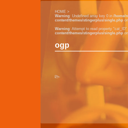
HOME
>
Warning
: Undefined array key 0 in
/home/n
content/themes/stingerplus/single.php
on
Warning
: Attempt to read property "cat_ID" 
content/themes/stingerplus/single.php
on
ogp
-